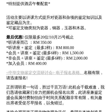
*特别提供酒店午餐配套*
活动主要以讲课方式提升对瓷器和杂项的鉴定知识以及
鉴定藏品为主。
*可鉴定文物类别为瓷器，铜器，玉器和木器。
最后优惠!
仅限最多20位!10月25号截止
*听讲座而己 ：RM 350.00
*听讲座 + 鉴定（最多2样)：RM 800.00
*会员 + 讲座 + 鉴定 (最多6样)：RM 1,500.00
*非会员 + 讲座 + 鉴定 (最多6样)：RM 2,000.00
*加入会员：RM 400.00
<中华文物鉴定交流研讨会> 电子报名表格。
名额有限，
请迅速报名!
正所谓听君一句话，胜过千言万语! 此机会千载难逢，我
们恳请收藏家们全力把握机会报名出席，此讲座兼鉴定
盛会虽属付费制但由于时间关系配额非常有限，有兴趣
出席者受促尽早报名，以免错过。