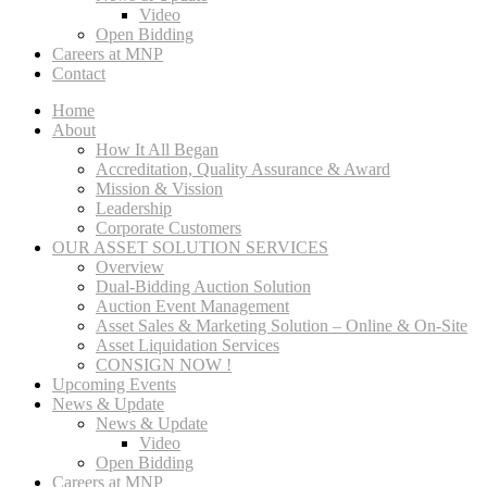
Video
Open Bidding
Careers at MNP
Contact
Home
About
How It All Began
Accreditation, Quality Assurance & Award
Mission & Vission
Leadership
Corporate Customers
OUR ASSET SOLUTION SERVICES
Overview
Dual-Bidding Auction Solution
Auction Event Management
Asset Sales & Marketing Solution – Online & On-Site
Asset Liquidation Services
CONSIGN NOW !
Upcoming Events
News & Update
News & Update
Video
Open Bidding
Careers at MNP