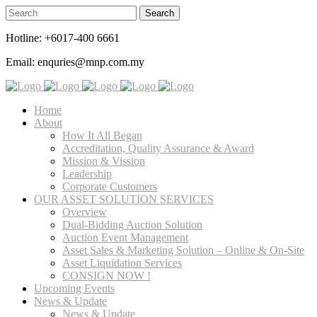
Hotline: +6017-400 6661
Email: enquries@mnp.com.my
Home
About
How It All Began
Accreditation, Quality Assurance & Award
Mission & Vission
Leadership
Corporate Customers
OUR ASSET SOLUTION SERVICES
Overview
Dual-Bidding Auction Solution
Auction Event Management
Asset Sales & Marketing Solution – Online & On-Site
Asset Liquidation Services
CONSIGN NOW !
Upcoming Events
News & Update
News & Update