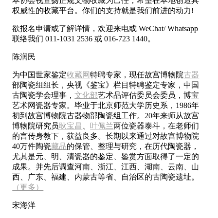
本协会视宣扬正规文物收藏为己任，希望在本地创造具
权威性的收藏平台。你们的支持就是我们前进的动力!
欲报名申请或了解详情，欢迎来电或 WeChat/ Whatsapp
联络我们 011-1031 2536 或 016-723 1440。
陈润民
为中国世家鉴定
收藏网
特聘专家，现任故宫博物院
古器
部陶瓷组组长，央视《鉴宝》栏目特聘鉴定专家，中国
古陶瓷学会理事，
文化部
艺术品评估委员会委员，博宝
艺术网瓷器专家。毕业于北京师范大学历史系，1986年
初到故宫博物院古器物部陶瓷组工作。20年来师从故宫
博物院研究员
耿宝昌
、
叶佩兰
两位瓷器泰斗，在老师们
的言传身教下，获益良多。长期以来通过对故宫博物院
40万件陶瓷
藏品
的保管、整理与研究，在历代陶瓷器，
尤其是元、明、清瓷器的鉴定、鉴赏方面取得了一定的
成果。并先后调查河南、浙江、江西、湖南、云南、山
西、广东、福建、内蒙古等省、自治区的古陶瓷遗址。
（更多）
宋海洋