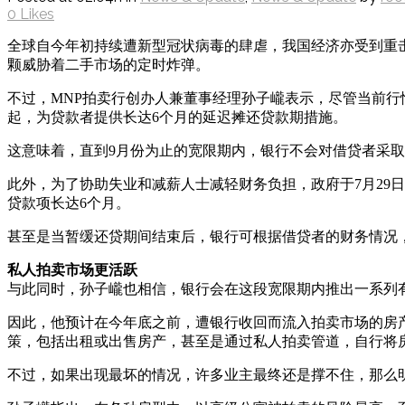
0
Likes
全球自今年初持续遭新型冠状病毒的肆虐，我国经济亦受到重
颗威胁着二手市场的定时炸弹。
不过，MNP拍卖行创办人兼董事经理孙子巄表示，尽管当前行
起，为贷款者提供长达6个月的延迟摊还贷款期措施。
这意味着，直到9月份为止的宽限期内，银行不会对借贷者采
此外，为了协助失业和减薪人士减轻财务负担，政府于7月29
贷款项长达6个月。
甚至是当暂缓还贷期间结束后，银行可根据借贷者的财务情况
私人拍卖市场更活跃
与此同时，孙子巄也相信，银行会在这段宽限期内推出一系列
因此，他预计在今年底之前，遭银行收回而流入拍卖市场的房
策，包括出租或出售房产，甚至是通过私人拍卖管道，自行将
不过，如果出现最坏的情况，许多业主最终还是撑不住，那么