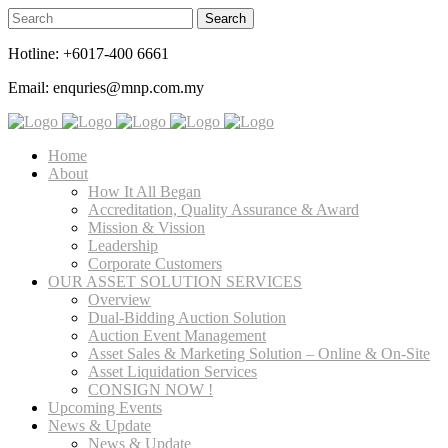
Hotline: +6017-400 6661
Email: enquries@mnp.com.my
Home
About
How It All Began
Accreditation, Quality Assurance & Award
Mission & Vission
Leadership
Corporate Customers
OUR ASSET SOLUTION SERVICES
Overview
Dual-Bidding Auction Solution
Auction Event Management
Asset Sales & Marketing Solution – Online & On-Site
Asset Liquidation Services
CONSIGN NOW !
Upcoming Events
News & Update
News & Update