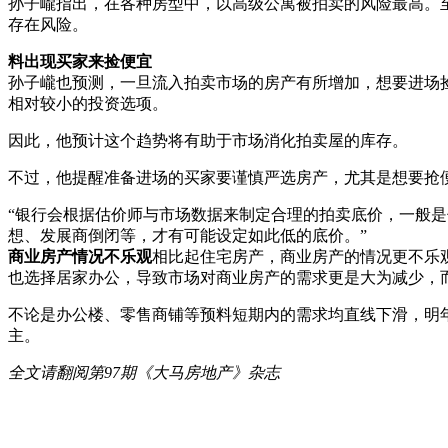
孙子巄指出，在各种房型中，以高级公寓被拍卖的风险最高。
存在风险。
料出现买家来捡便宜
孙子巄也预测，一旦流入拍卖市场的房产有所增加，想要进场
相对较小的投资选项。
因此，他预计这个趋势将有助于市场消化拍卖屋的库存。
不过，他提醒准备进场的买家要谨慎严选房产，尤其是想要抢
“银行会根据估价师与市场数据来制定合理的拍卖底价，一般是低
想、发展商倒闭等，才有可能设定如此低的底价。”
商业房产情况不乐观
相比起住宅房产，商业房产的情况更不乐
也选择居家办公，导致市场对商业房产的需求更是大为减少，
不论是办公楼、零售商铺等预料短期内的需求均直线下滑，明
主。
全文请翻阅第97期《大马房地产》杂志