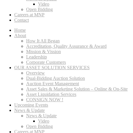
Video
Open Bidding
Careers at MNP
Contact
Home
About
How It All Began
Accreditation, Quality Assurance & Award
Mission & Vission
Leadership
Corporate Customers
OUR ASSET SOLUTION SERVICES
Overview
Dual-Bidding Auction Solution
Auction Event Management
Asset Sales & Marketing Solution – Online & On-Site
Asset Liquidation Services
CONSIGN NOW !
Upcoming Events
News & Update
News & Update
Video
Open Bidding
Careers at MNP