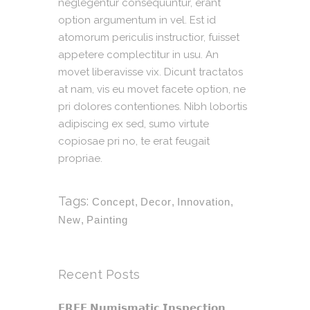
neglegentur consequuntur, erant
option argumentum in vel. Est id
atomorum periculis instructior, fuisset
appetere complectitur in usu. An
movet liberavisse vix. Dicunt tractatos
at nam, vis eu movet facete option, ne
pri dolores contentiones. Nibh lobortis
adipiscing ex sed, sumo virtute
copiosae pri no, te erat feugait
propriae.
Tags:
Concept
,
Decor
,
Innovation
,
New
,
Painting
Recent Posts
𝗙𝗥𝗘𝗘 𝗡𝘂𝗺𝗶𝘀𝗺𝗮𝘁𝗶𝗰 𝗜𝗻𝘀𝗽𝗲𝗰𝘁𝗶𝗼𝗻