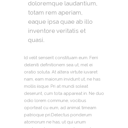
doloremque laudantium,
totam rem aperiam,
eaque ipsa quae ab illo
inventore veritatis et
quasi.
Id velit senserit constituam eum. Ferri
deleniti definitionem sea ut, mel ei
oratio soluta. At altera virtute iuvaret
nam, eam maiorum invidunt ut, ne has
mollis iisque. Pri at mundi soleat
deserunt, cum tota appareat in. Ne duo
odio lorem commune, vocibus
oporteat cu eum, ad animal timeam
patrioque pri.Delectus ponderum
atomorum ne has, ut qui unum