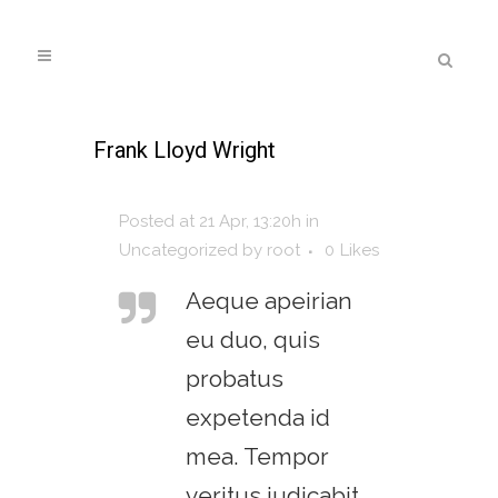
Frank Lloyd Wright
Posted at 21 Apr, 13:20h
in
Uncategorized
by
root
0
Likes
Aeque apeirian
eu duo, quis
probatus
expetenda id
mea. Tempor
veritus iudicabit